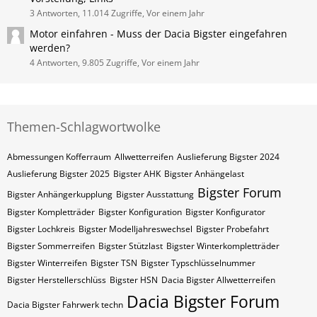
3 Antworten, 11.014 Zugriffe, Vor einem Jahr
Motor einfahren - Muss der Dacia Bigster eingefahren
werden?
4 Antworten, 9.805 Zugriffe, Vor einem Jahr
Themen-Schlagwortwolke
Abmessungen Kofferraum
Allwetterreifen
Auslieferung Bigster 2024
Auslieferung Bigster 2025
Bigster AHK
Bigster Anhängelast
Bigster Forum
Bigster Anhängerkupplung
Bigster Ausstattung
Bigster Kompletträder
Bigster Konfiguration
Bigster Konfigurator
Bigster Lochkreis
Bigster Modelljahreswechsel
Bigster Probefahrt
Bigster Sommerreifen
Bigster Stützlast
Bigster Winterkompletträder
Bigster Winterreifen
Bigster​​​​ TSN
Bigster​​​​ Typschlüsselnummer
Bigster​​​​​ Herstellerschlüss
Bigster​​​​​ HSN
Dacia Bigster Allwetterreifen
Dacia Bigster Forum
Dacia Bigster Fahrwerk techn