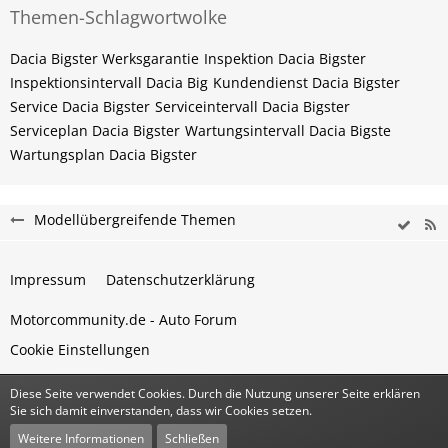
Themen-Schlagwortwolke
Dacia Bigster Werksgarantie
Inspektion Dacia Bigster
Inspektionsintervall Dacia Big
Kundendienst Dacia Bigster
Service Dacia Bigster
Serviceintervall Dacia Bigster
Serviceplan Dacia Bigster
Wartungsintervall Dacia Bigste
Wartungsplan Dacia Bigster
Modellübergreifende Themen
Impressum
Datenschutzerklärung
Motorcommunity.de - Auto Forum
Cookie Einstellungen
Diese Seite verwendet Cookies. Durch die Nutzung unserer Seite erklären
Community-Software:
WoltLab Suite™
Sie sich damit einverstanden, dass wir Cookies setzen.
Stil:
Classic
von
cls-design
Weitere Informationen
Schließen